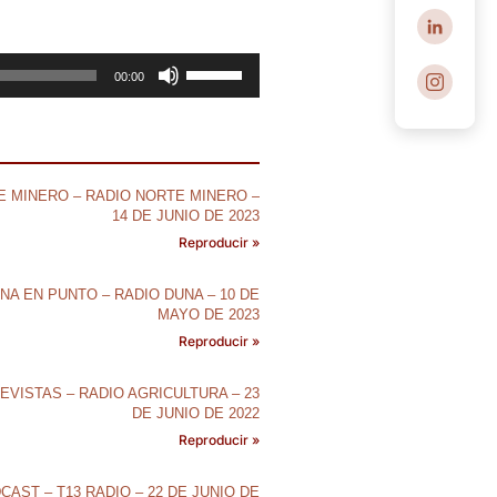
Utiliza
00:00
las
teclas
de
flecha
 MINERO – RADIO NORTE MINERO –
arriba/abajo
14 DE JUNIO DE 2023
para
Reproducir »
aumentar
o
NA EN PUNTO – RADIO DUNA – 10 DE
disminuir
MAYO DE 2023
el
Reproducir »
volumen.
EVISTAS – RADIO AGRICULTURA – 23
DE JUNIO DE 2022
Reproducir »
CAST – T13 RADIO – 22 DE JUNIO DE