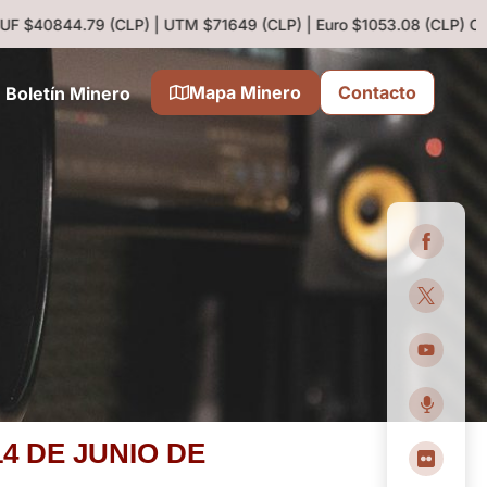
 UF $40844.79 (CLP) | UTM $71649 (CLP) | Euro $1053.08 (CLP)
Cobr
Mapa Minero
Contacto
Boletín Minero
4 DE JUNIO DE