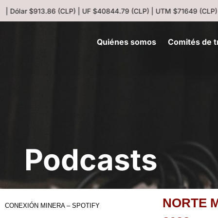
 | Dólar $913.86 (CLP) | UF $40844.79 (CLP) | UTM $71649 (CLP) |
Quiénes somos
Comités de t
Podcasts
NORTE M
CONEXIÓN MINERA – SPOTIFY