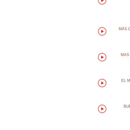
MÁS Q
MAS 
EL 
BU