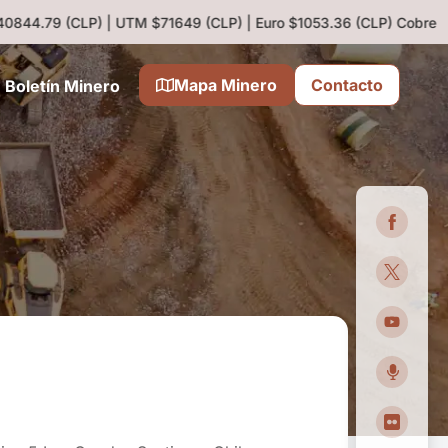
844.79 (CLP) | UTM $71649 (CLP) | Euro $1053.36 (CLP)
Cobre 6.43 
Mapa Minero
Contacto
Boletín Minero