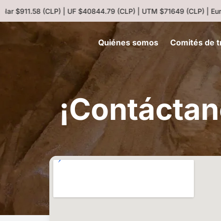
r $911.58 (CLP) | UF $40844.79 (CLP) | UTM $71649 (CLP) | Euro 
Quiénes somos
Comités de t
¡Contáctan