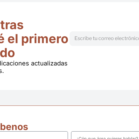
tras
é el primero
odo
blicaciones actualizadas
s.
íbenos