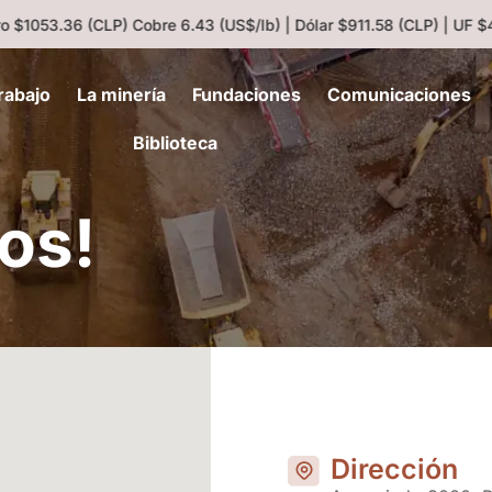
$1053.36 (CLP)
Cobre 6.43 (US$/lb) | Dólar $911.58 (CLP) | UF $40
rabajo
La minería
Fundaciones
Comunicaciones
Biblioteca
os!
Dirección