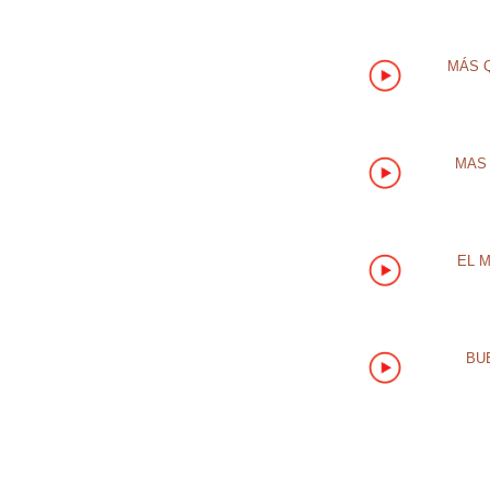
MÁS Q
MAS 
EL 
BU