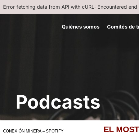
Error fetching data from API with cURL: Encountered end o
Quiénes somos
Comités de t
Podcasts
EL MOST
CONEXIÓN MINERA – SPOTIFY