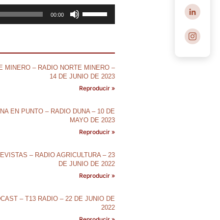
Utiliza
00:00
las
teclas
de
flecha
 MINERO – RADIO NORTE MINERO –
arriba/abajo
14 DE JUNIO DE 2023
para
Reproducir »
aumentar
o
NA EN PUNTO – RADIO DUNA – 10 DE
disminuir
MAYO DE 2023
el
Reproducir »
volumen.
EVISTAS – RADIO AGRICULTURA – 23
DE JUNIO DE 2022
Reproducir »
CAST – T13 RADIO – 22 DE JUNIO DE
2022
Reproducir »