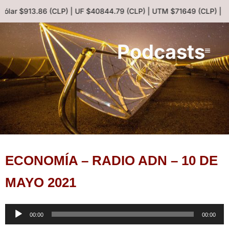
Dólar $913.86 (CLP) | UF $40844.79 (CLP) | UTM $71649 (CLP) | E
Podcasts
ECONOMÍA – RADIO ADN – 10 DE
MAYO 2021
Reproductor
00:00
00:00
de