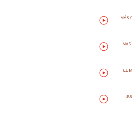
MÁS Q
MAS 
EL 
BU