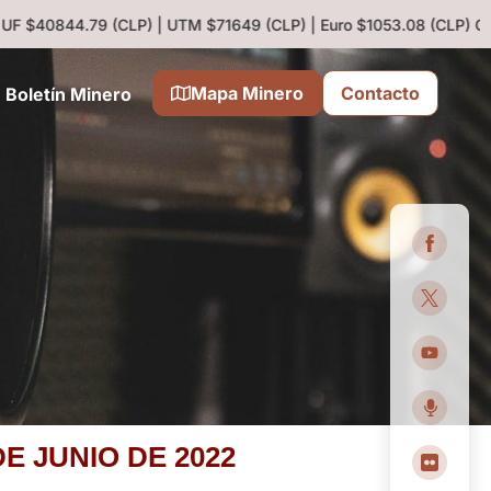
 UF $40844.79 (CLP) | UTM $71649 (CLP) | Euro $1053.08 (CLP)
Cob
Mapa Minero
Contacto
Boletín Minero
E JUNIO DE 2022