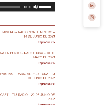
Utiliza
00:00
las
teclas
de
flecha
 MINERO – RADIO NORTE MINERO –
arriba/abajo
14 DE JUNIO DE 2023
para
Reproducir »
aumentar
o
NA EN PUNTO – RADIO DUNA – 10 DE
disminuir
MAYO DE 2023
el
Reproducir »
volumen.
EVISTAS – RADIO AGRICULTURA – 23
DE JUNIO DE 2022
Reproducir »
CAST – T13 RADIO – 22 DE JUNIO DE
2022
Reproducir »