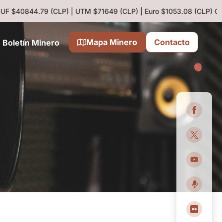
 UF $40844.79 (CLP) | UTM $71649 (CLP) | Euro $1053.08 (CLP)
Cobr
Mapa Minero
Contacto
Boletín Minero