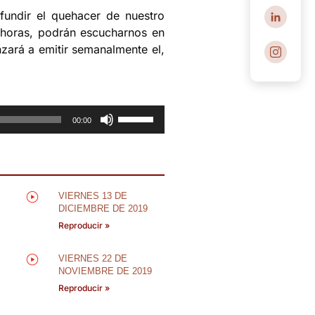
undir el quehacer de nuestro
0 horas, podrán escucharnos en
ará a emitir semanalmente el,
Utiliza
00:00
las
teclas
de
flecha
VIERNES 13 DE
arriba/abajo
DICIEMBRE DE 2019
para
Reproducir »
aumentar
o
VIERNES 22 DE
disminuir
NOVIEMBRE DE 2019
el
Reproducir »
volumen.