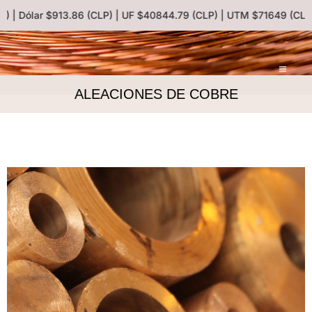
b) | Dólar $913.86 (CLP) | UF $40844.79 (CLP) | UTM $71649 (CLP)
ALEACIONES DE COBRE