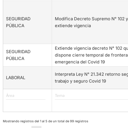
Ministerio
del
SEGURIDAD
Interior
Modifica Decreto Supremo N° 102 y
PÚBLICA
y
extiende vigencia
Seguridad
Pública
Ministerio
Extiende vigencia decreto N° 102 q
SEGURIDAD
del
dispone cierre temporal de frontera
PÚBLICA
Interior
emergencia del Covid 19
Dirección
Interpreta Ley N° 21.342 retorno se
LABORAL
del
trabajo y seguro Covid 19
Trabajo
Mostrando registros del 1 al 5 de un total de 99 registros