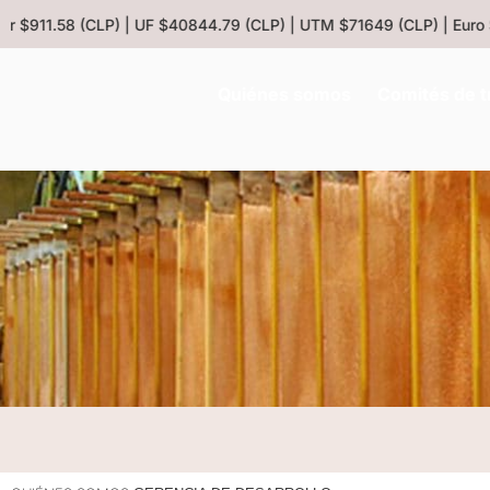
 $911.58 (CLP) | UF $40844.79 (CLP) | UTM $71649 (CLP) | Euro $1
Quiénes somos
Comités de t