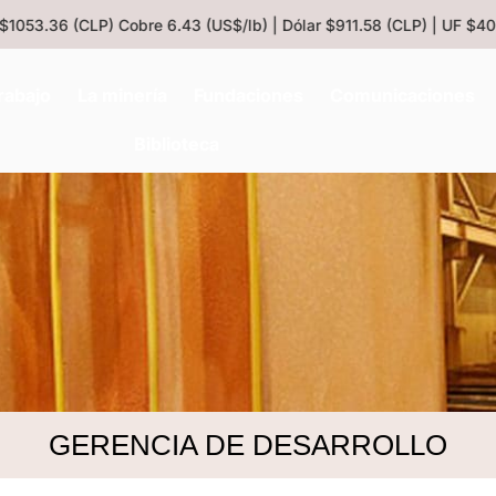
053.36 (CLP)
Cobre 6.43 (US$/lb) | Dólar $911.58 (CLP) | UF $408
rabajo
La minería
Fundaciones
Comunicaciones
Biblioteca
GERENCIA DE DESARROLLO