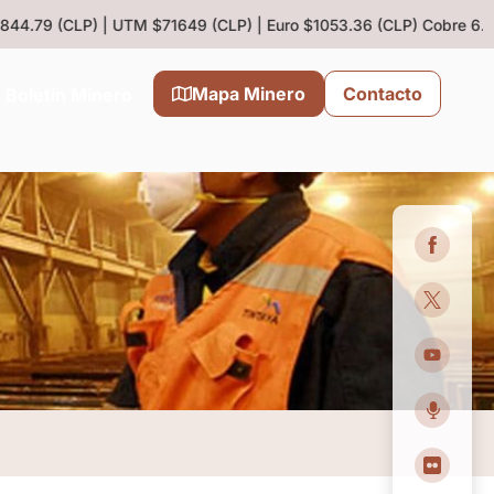
44.79 (CLP) | UTM $71649 (CLP) | Euro $1053.36 (CLP)
Cobre 6.43 (
Mapa Minero
Contacto
Boletín Minero