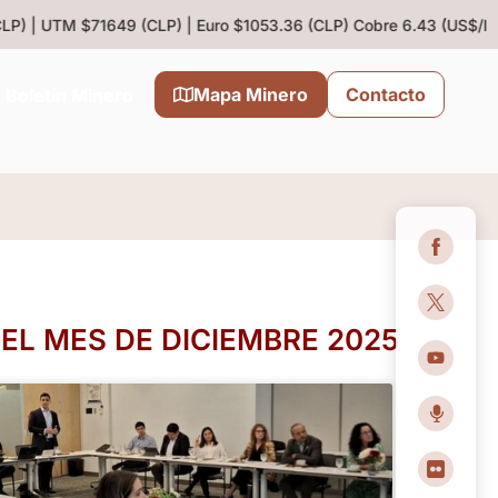
P) | UTM $71649 (CLP) | Euro $1053.36 (CLP)
Cobre 6.43 (US$/lb) |
Mapa Minero
Contacto
Boletín Minero
L MES DE DICIEMBRE 2025