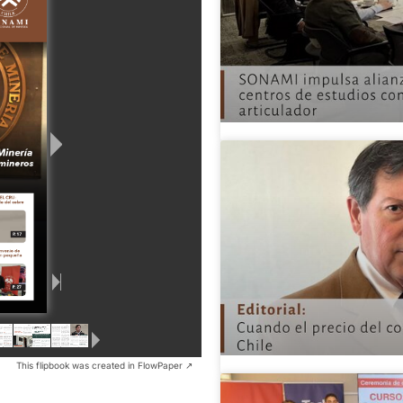
This flipbook was created in FlowPaper ↗