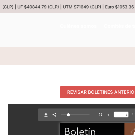
 (CLP) | UF $40844.79 (CLP) | UTM $71649 (CLP) | Euro $1053.36 (
Quiénes somos
Comités de t
REVISAR BOLETINES ANTERI