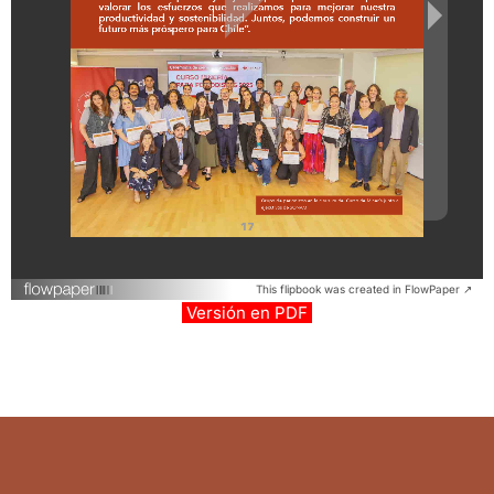
This flipbook was created in FlowPaper ↗
Versión en PDF