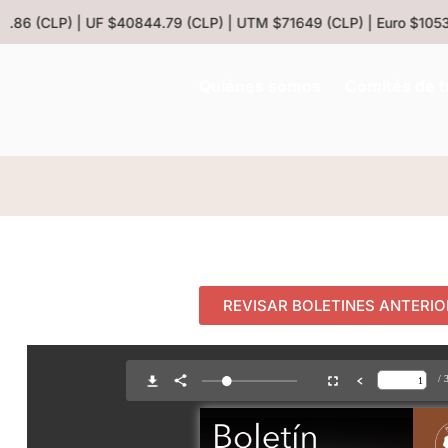
.86 (CLP) | UF $40844.79 (CLP) | UTM $71649 (CLP) | Euro $1053.
Quiénes somos
Comités de t
REVISAR BOLETINES ANTERI