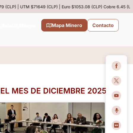
 (CLP) | UTM $71649 (CLP) | Euro $1053.08 (CLP)
Cobre 6.45 (US$/
Mapa Minero
Contacto
Boletín Minero
L MES DE DICIEMBRE 2025