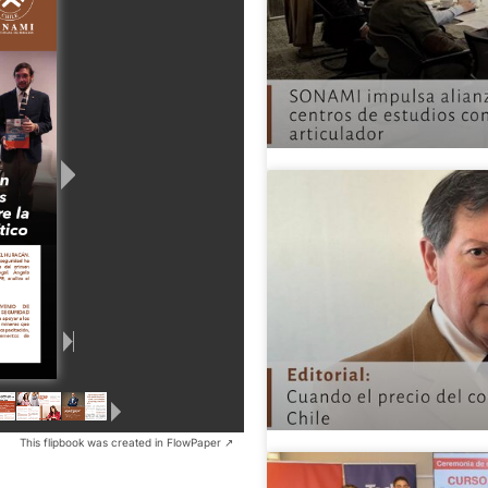
This flipbook was created in FlowPaper ↗