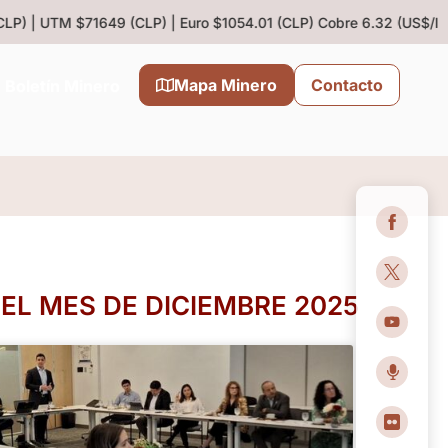
P) | UTM $71649 (CLP) | Euro $1054.01 (CLP)
Cobre 6.32 (US$/lb) |
Mapa Minero
Contacto
Boletín Minero
L MES DE DICIEMBRE 2025