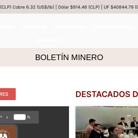
LP)
Cobre 6.32 (US$/lb) | Dólar $914.46 (CLP) | UF $40844.79 (CL
rabajo
La minería
Fundaciones
Comunicaciones
Biblioteca
BOLETÍN MINERO
DESTACADOS DE
ORES