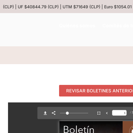
(CLP) | UF $40844.79 (CLP) | UTM $71649 (CLP) | Euro $1054.01 (C
Quiénes somos
Comités de t
REVISAR BOLETINES ANTERI