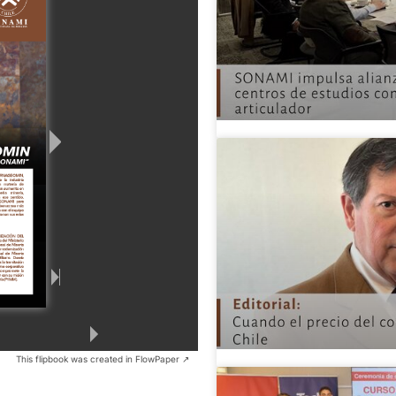
This flipbook was created in FlowPaper ↗