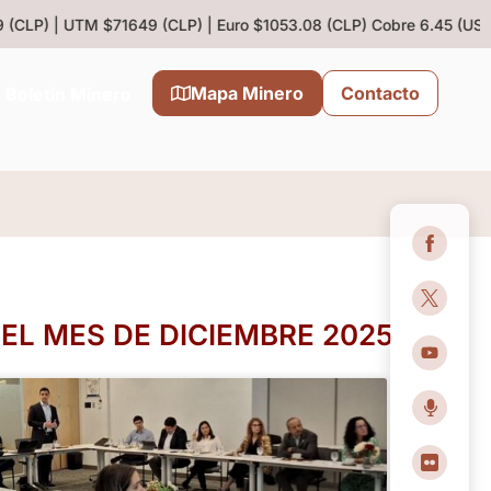
LP) | UTM $71649 (CLP) | Euro $1053.08 (CLP)
Cobre 6.45 (US$/lb)
Mapa Minero
Contacto
Boletín Minero
L MES DE DICIEMBRE 2025