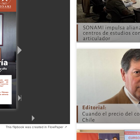
This flipbook was created in FlowPaper ↗