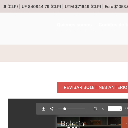
 (CLP) | UF $40844.79 (CLP) | UTM $71649 (CLP) | Euro $1053.08 
Quiénes somos
Comités de t
REVISAR BOLETINES ANTERI