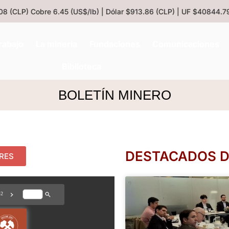
(CLP)
Cobre 6.45 (US$/lb) | Dólar $913.86 (CLP) | UF $40844.79 (C
rabajo
La minería
Fundaciones
Comunicaciones
Biblioteca
BOLETÍN MINERO
DESTACADOS DE
ORES