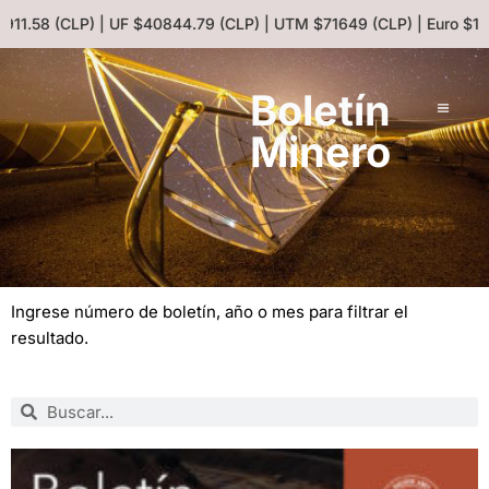
) | UF $40844.79 (CLP) | UTM $71649 (CLP) | Euro $1053.36 (CLP)
C
Boletín
Minero
Ingrese número de boletín, año o mes para filtrar el
resultado.