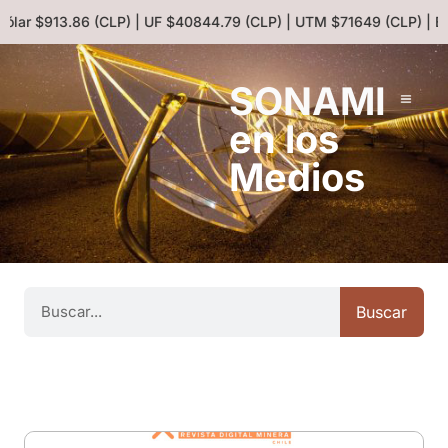
ólar $913.86 (CLP) | UF $40844.79 (CLP) | UTM $71649 (CLP) | Eur
SONAMI
en los
Medios
Buscar