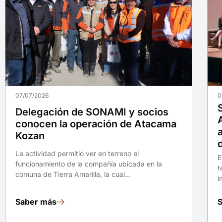
07/07/2026
0
Delegación de SONAMI y socios
conocen la operación de Atacama
Kozan
La actividad permitió ver en terreno el
E
funcionamiento de la compañía ubicada en la
t
comuna de Tierra Amarilla, la cual…
i
Saber más