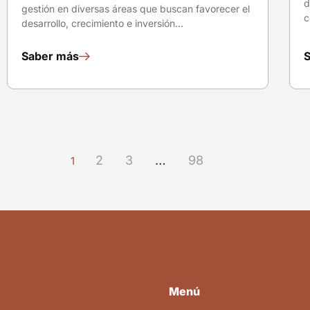
d
gestión en diversas áreas que buscan favorecer el
c
desarrollo, crecimiento e inversión…
Saber más
2
3
…
98
1
Menú