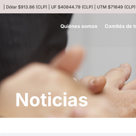
Dólar $913.86 (CLP) | UF $40844.79 (CLP) | UTM $71649 (CLP) | Eu
Quiénes somos
Comités de t
Noticias