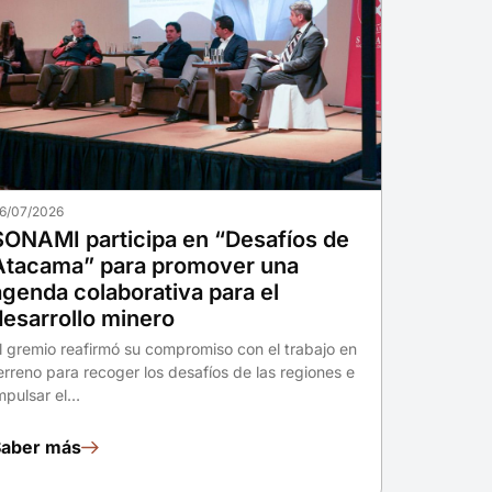
6/07/2026
SONAMI participa en “Desafíos de
Atacama” para promover una
agenda colaborativa para el
desarrollo minero
l gremio reafirmó su compromiso con el trabajo en
erreno para recoger los desafíos de las regiones e
mpulsar el…
Saber más