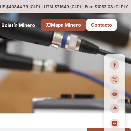
 $40844.79 (CLP) | UTM $71649 (CLP) | Euro $1053.08 (CLP)
Cobre 6
Mapa Minero
Contacto
Boletín Minero