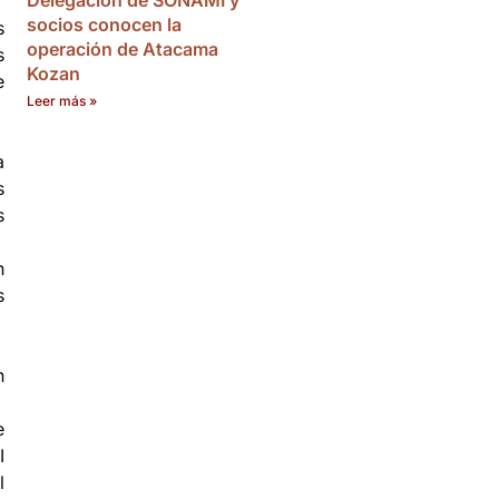
Delegación de SONAMI y
socios conocen la
s
operación de Atacama
s
Kozan
e
Leer más »
a
s
s
n
s
n
e
I
l