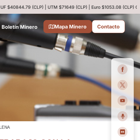
F $40844.79 (CLP) | UTM $71649 (CLP) | Euro $1053.08 (CLP)
Cobre
Mapa Minero
Contacto
Boletín Minero
ILENA