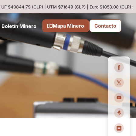
 UF $40844.79 (CLP) | UTM $71649 (CLP) | Euro $1053.08 (CLP)
Cob
Mapa Minero
Contacto
Boletín Minero