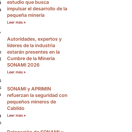
estudio que busca
á
impulsar el desarrollo de la
a
pequeña minería
Leer más »
,
Autoridades, expertos y
líderes de la industria
e
estarán presentes en la
Cumbre de la Minería
l
SONAMI 2026
Leer más »
s
s
SONAMI y APRIMIN
ó
refuerzan la seguridad con
pequeños mineros de
Cabildo
a
Leer más »
n