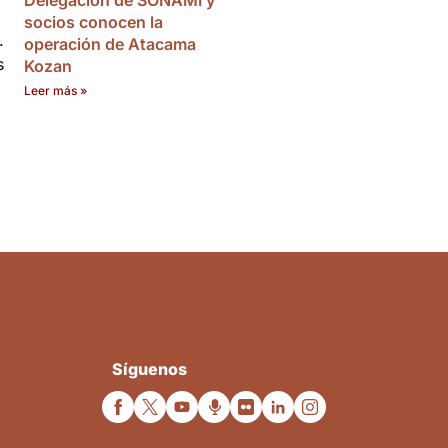
Delegación de SONAMI y
socios conocen la
.
operación de Atacama
s
Kozan
Leer más »
Síguenos