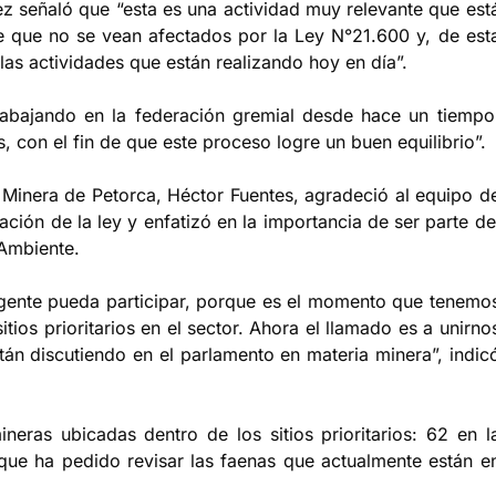
ez señaló que “esta es una actividad muy relevante que est
 que no se vean afectados por la Ley N°21.600 y, de est
as actividades que están realizando hoy en día”.
rabajando en la federación gremial desde hace un tiempo
, con el fin de que este proceso logre un buen equilibrio”.
l Minera de Petorca, Héctor Fuentes, agradeció al equipo d
ción de la ley y enfatizó en la importancia de ser parte de
 Ambiente.
 gente pueda participar, porque es el momento que tenemo
itios prioritarios en el sector. Ahora el llamado es a unirno
stán discutiendo en el parlamento en materia minera”, indic
neras ubicadas dentro de los sitios prioritarios: 62 en l
ue ha pedido revisar las faenas que actualmente están e