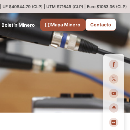
 UF $40844.79 (CLP) | UTM $71649 (CLP) | Euro $1053.36 (CLP)
Cob
Mapa Minero
Contacto
Boletín Minero