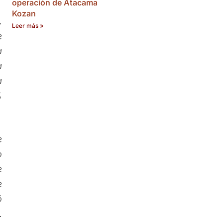
operación de Atacama
Kozan
.
Leer más »
e
a
a
a
%
e
o
e
e
ó
.