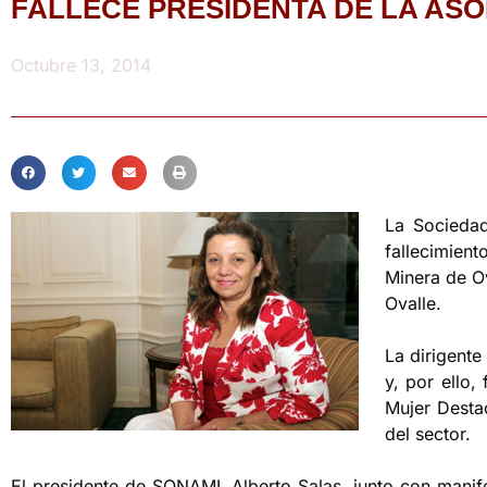
FALLECE PRESIDENTA DE LA AS
Octubre 13, 2014
La Sociedad
fallecimient
Minera de Ov
Ovalle.
La dirigente
y, por ello,
Mujer Destac
del sector.
El presidente de SONAMI, Alberto Salas, junto con manife