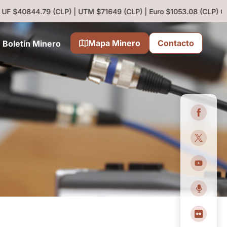
 UF $40844.79 (CLP) | UTM $71649 (CLP) | Euro $1053.08 (CLP)
Cobr
Mapa Minero
Contacto
Boletín Minero