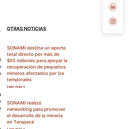
OTRAS NOTICIAS
SONAMI destina un aporte
total directo por más de
l
$55 millones para apoyar la
n
recuperación de pequeños
mineros afectados por los
e
temporales
Leer más »
a
o
SONAMI realizó
o
networking para promover
el desarrollo de la minería
en Tarapacá
ó
Leer más »