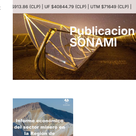
lar $913.86 (CLP) | UF $40844.79 (CLP) | UTM $71649 (CLP) | Eur
X
Publicacio
SONAMI