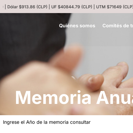
 | Dólar $913.86 (CLP) | UF $40844.79 (CLP) | UTM $71649 (CLP) 
Quiénes somos
Comités de t
Memoria Anu
Ingrese el Año de la memoria consultar