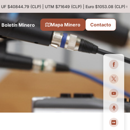
 UF $40844.79 (CLP) | UTM $71649 (CLP) | Euro $1053.08 (CLP)
Cob
Mapa Minero
Contacto
Boletín Minero