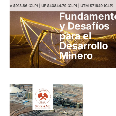
| Dólar $913.86 (CLP) | UF $40844.79 (CLP) | UTM $71649 (CLP) | 
Fundament
y Desafíos
para el
Desarrollo
Minero