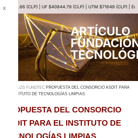
ólar $913.86 (CLP) | UF $40844.79 (CLP) | UTM $71649 (CLP) | Eur
X
ARTÍCULO
FUNDACIÓ
TECNOLÓGI
ARTICULOS FUNDTEC
PROPUESTA DEL CONSORCIO ASDIT PARA
EL INSTITUTO DE TECNOLOGÍAS LIMPIAS
PROPUESTA DEL CONSORCIO
ASDIT PARA EL INSTITUTO DE
TECNOLOGÍAS LIMPIAS