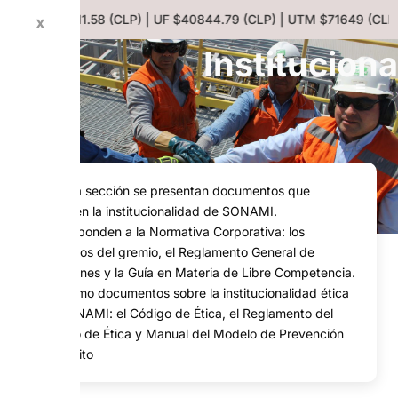
b) | Dólar $911.58 (CLP) | UF $40844.79 (CLP) | UTM $71649 (CLP)
X
Instituciona
En esta sección se presentan documentos que
resumen la institucionalidad de SONAMI.
Corresponden a la Normativa Corporativa: los
Estatutos del gremio, el Reglamento General de
Elecciones y la Guía en Materia de Libre Competencia.
Asimismo documentos sobre la institucionalidad ética
de SONAMI: el Código de Ética, el Reglamento del
Código de Ética y Manual del Modelo de Prevención
del Delito